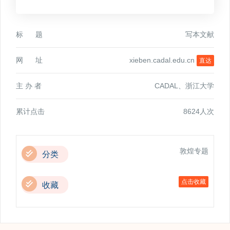
标 题
写本文献
网 址
xieben.cadal.edu.cn
直达
主 办 者
CADAL、浙江大学
累计点击
8624人次
敦煌专题
分类
点击收藏
收藏