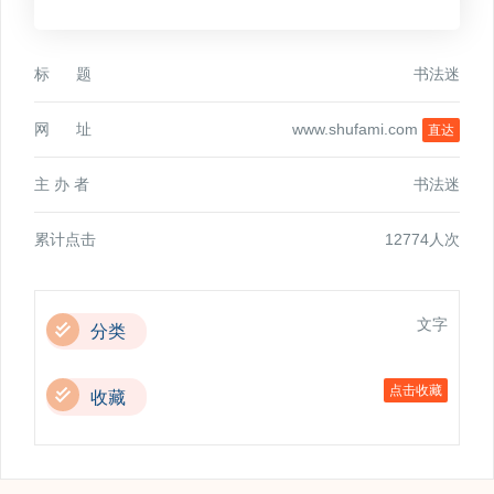
标 题
书法迷
网 址
www.shufami.com
直达
主 办 者
书法迷
累计点击
12774人次
文字
分类
点击收藏
收藏